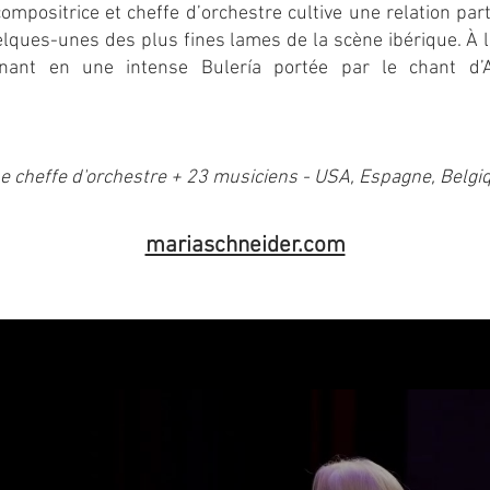
mpositrice et cheffe d’orchestre cultive une relation part
lques-unes des plus fines lames de la scène ibérique. À le
nant en une intense Bulería portée par le chant d’A
e cheffe d'orchestre + 23 musiciens - USA, Espagne, Belgi
mariaschneider.com